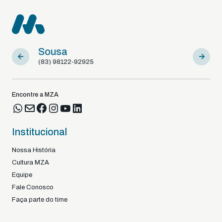
Sousa
Braga -
(83) 98122-92925
+351
Encontre a MZA
Institucional
Nossa História
Cultura MZA
Equipe
Fale Conosco
Faça parte do time