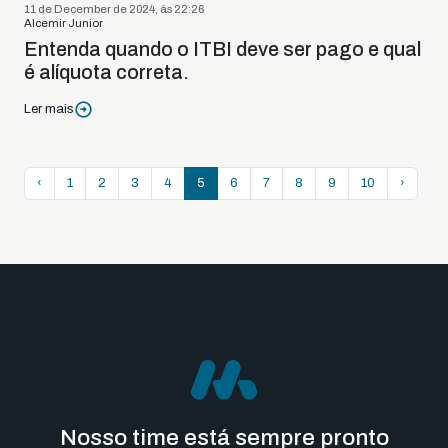
11 de December de 2024, às 22:26
Alcemir Junior
Entenda quando o ITBI deve ser pago e qual
é alíquota correta.
Ler mais
‹
1
2
3
4
5
6
7
8
9
10
›
Nosso time está sempre pronto