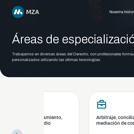
Nuestra histor
Áreas de especializaci
Trabajamos en diversas áreas del Derecho, con profesionales formad
personalizados utilizando las últimas tecnologías.
to,
Arbitraje, conciliación y
Banca
mediación de conflictos
divis