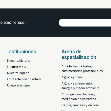
o electrónico:
Instituciones
Áreas de
especialización
Nuestra historia
Accidentes de trabajo,
Braga - Portugal
Cultura MZA
enfermedades profesionales
22-92925
+351
Nuestro equipo
Agronegocios
Contacte con nosotros
Agua y saneamiento,
Únete al equipo
energía y medio ambiente
Arbitraje, conciliación y
mediación de conflictos
Banca, finanzas y divisas