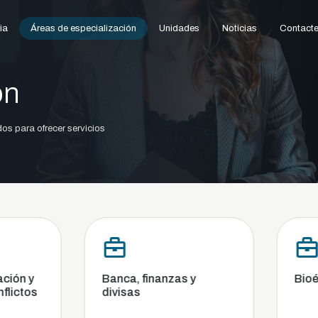
ia
Áreas de especialización
Unidades
Noticias
Contacte
ón
os para ofrecer servicios
, finanzas y
Bioética y bioderecho
as