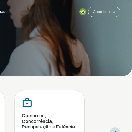
nosco
Atendimento
cial,
Compliance e
rrência,
investigação interna
eração e Falência