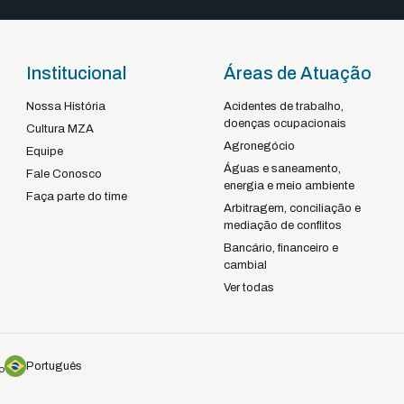
Institucional
Áreas de Atuação
Nossa História
Acidentes de trabalho,
doenças ocupacionais
Braga - Portugal
Cultura MZA
Agronegócio
22-92925
+351
Equipe
Águas e saneamento,
Fale Conosco
energia e meio ambiente
Faça parte do time
Arbitragem, conciliação e
mediação de conflitos
Bancário, financeiro e
cambial
Ver todas
Português
o