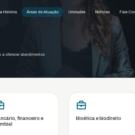
 História
Áreas de Atuação
Unidades
Notícias
Fale Co
s a oferecer atendimentos
ro e
Bioética e biodireito
Comer
Conco
Recup