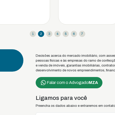
1
2
3
4
5
6
7
Decisões acerca do mercado imobiliário, com assess
pessoas físicas e às empresas do ramo de confecçã
e venda de imóveis, garantias imobiliárias, contrat
desenvolvimento de novos empreendimentos, financi
Falar com o Advogado
MZA
Ligamos para você
Preencha os dados abaixo e entraremos em contato