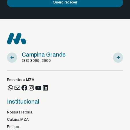
Quero receber
Campina Grande
Sousa
(83) 3099-2900
(83) 9812
Encontre a MZA
Institucional
Nossa História
Cultura MZA
Equipe