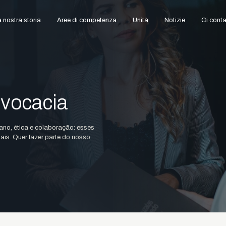
 nostra storia
Aree di competenza
Unità
Notizie
Ci conta
vocacia
ano, ética e colaboração: esses
is. Quer fazer parte do nosso