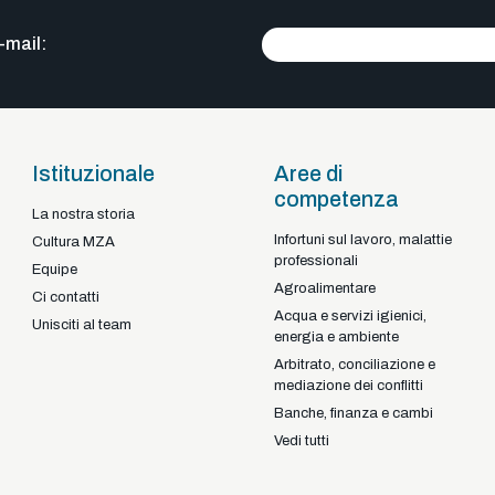
-mail:
Istituzionale
Aree di
competenza
La nostra storia
Infortuni sul lavoro, malattie
Braga - Portugal
Cultura MZA
professionali
22-92925
+351
Equipe
Agroalimentare
Ci contatti
Acqua e servizi igienici,
Unisciti al team
energia e ambiente
Arbitrato, conciliazione e
mediazione dei conflitti
Banche, finanza e cambi
Vedi tutti