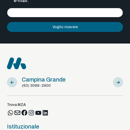
e-mail:
Voglio ricevere
Campina Grande
Sousa
(83) 3099-2900
(83) 9812
Trova MZA
Istituzionale