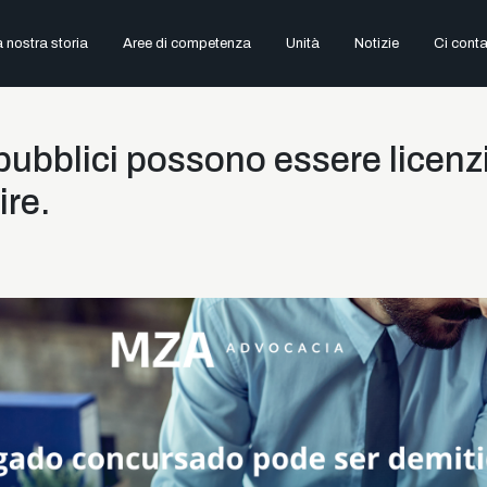
 nostra storia
Aree di competenza
Unità
Notizie
Ci conta
 pubblici possono essere licenz
re.