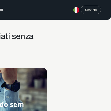
tti
Servizio
iati senza