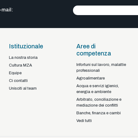
-mail:
Istituzionale
Aree di
competenza
La nostra storia
Infortuni sul lavoro, malattie
Braga - Portugal
Cultura MZA
professionali
22-92925
+351
Equipe
Agroalimentare
Ci contatti
Acqua e servizi igienici,
Unisciti al team
energia e ambiente
Arbitrato, conciliazione e
mediazione dei conflitti
Banche, finanza e cambi
Vedi tutti