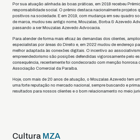
Por sua atuação alinhada às boas práticas, em 2018 recebeu Prêmi
responsabilidade social. O prêmio destaca nacionalmente projetos
positivos na sociedade. E em 2019, com mudança em seu quadro soc
de marca, mudou seu antigo nome, Mouzalas, Borba & Azevedo Ad
passando a ser Mouzalas Azevedo Advocacia.
Para atender de forma mais eficaz às demandas dos clientes, amplio
especialistas por áreas do Direito e, em 2022 mudou de endereço p
melhor adaptada às conexões digitais. O incentivo ao associativis
empreendedorismo são posições defendidas vigorosamente pelo esc
consequência, recentemente foi condecorado com menção honrosa 
Associação Comercial da Paraíba.
Hoje, com mais de 20 anos de atuação, o Mouzalas Azevedo tem um p
uma forte reputação no mercado nacional, sempre buscando e prim
resultados para nossos clientes e o bom relacionamento no meio jurí
Cultura
MZA