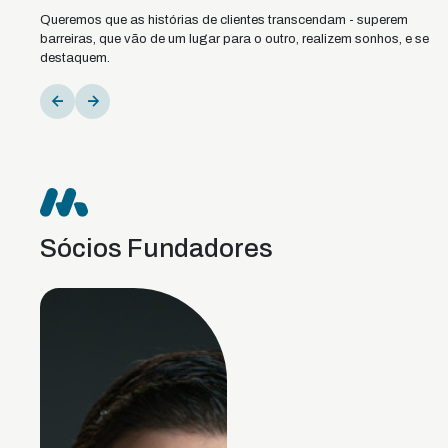
Queremos que as histórias de clientes transcendam - superem
barreiras, que vão de um lugar para o outro, realizem sonhos, e se
Missão
destaquem.
Oferecer à sociedade uma advocacia estratégica voltada
para a resolução de interesses diversos com atuação
multidisciplinar.
Sócios Fundadores