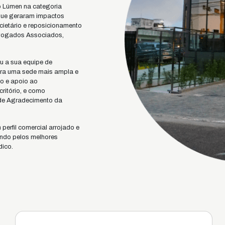
o Lúmen na categoria
 que geraram impactos
ietário e reposicionamento
vogados Associados,
u a sua equipe de
ara uma sede mais ampla e
mo e apoio ao
ritório, e como
de Agradecimento da
erfil comercial arrojado e
ando pelos melhores
dico.