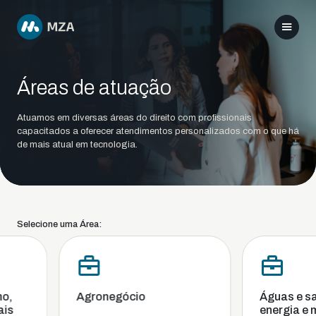
Áreas de atuação
Atuamos em diversas áreas do direito com profissionais
capacitados a oferecer atendimentos personalizados com o que há
de mais atual em tecnologia.
Selecione uma Área:
,
Agronegócio
Águas e san
s
energia e me