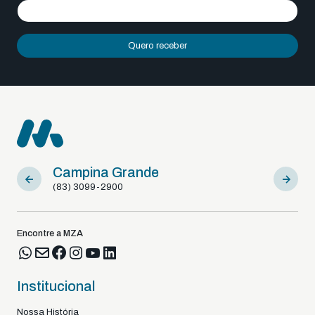
Quero receber
Campina Grande
Sousa
(83) 3099-2900
(83) 9812
Encontre a MZA
Institucional
Nossa História