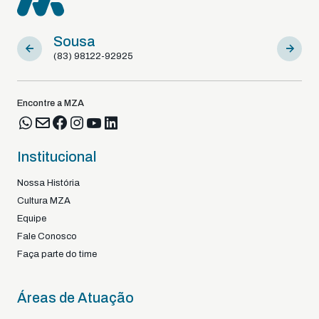
Sousa
Braga -
(83) 98122-92925
+351
Encontre a MZA
Institucional
Nossa História
Cultura MZA
Equipe
Fale Conosco
Faça parte do time
Áreas de Atuação