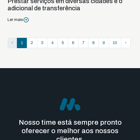
Prestar serviços em diversas cidades e o
adicional de transferência
Ler mais
‹
1
2
3
4
5
6
7
8
9
10
›
Nosso time está sempre pronto
oferecer o melhor aos nossos
clientes.