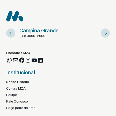
Campina Grande
Sousa
(83) 3099-2900
(83) 9812
Encontre a MZA
Institucional
Nossa História
Cultura MZA
Equipe
Fale Conosco
Faça parte do time