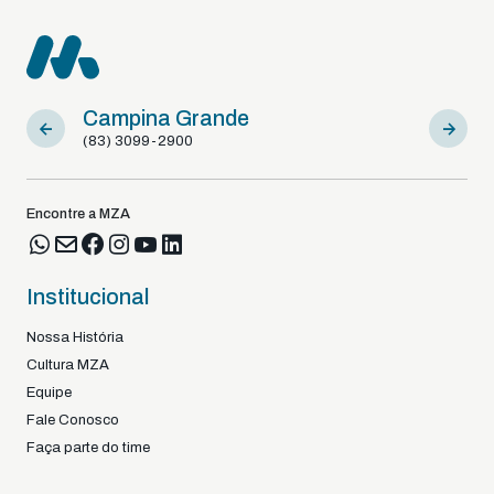
Campina Grande
Sousa
(83) 3099-2900
(83) 9812
Encontre a MZA
Institucional
Nossa História
Cultura MZA
Equipe
Fale Conosco
Faça parte do time