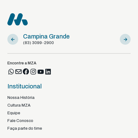
Campina Grande
Sousa
(83) 3099-2900
(83) 9812
Encontre a MZA
Institucional
Nossa História
Cultura MZA
Equipe
Fale Conosco
Faça parte do time