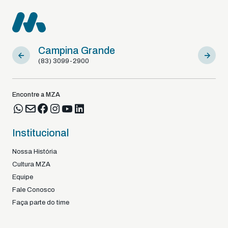
Campina Grande
Sousa
(83) 3099-2900
(83) 9812
Encontre a MZA
Institucional
Nossa História
Cultura MZA
Equipe
Fale Conosco
Faça parte do time