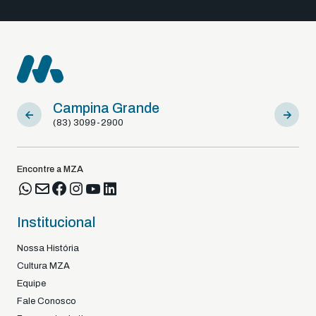
Campina Grande
Sousa
(83) 3099-2900
(83) 9812
Encontre a MZA
Institucional
Nossa História
Cultura MZA
Equipe
Fale Conosco