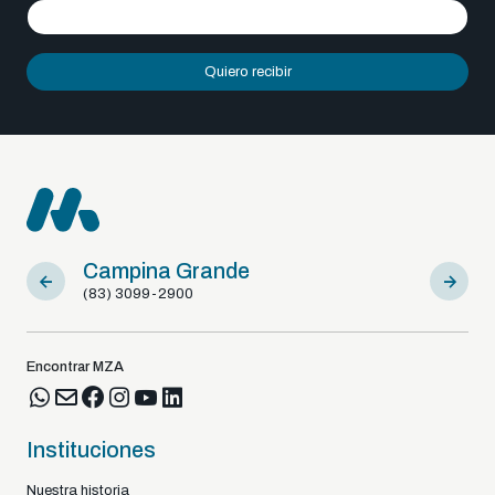
Quiero recibir
Campina Grande
Sousa
(83) 3099-2900
(83) 9812
Encontrar MZA
Instituciones
Nuestra historia