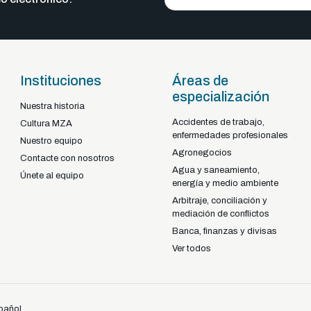
Instituciones
Áreas de
especialización
Nuestra historia
Accidentes de trabajo,
Braga - Portugal
Cultura MZA
enfermedades profesionales
22-92925
+351
Nuestro equipo
Agronegocios
Contacte con nosotros
Agua y saneamiento,
Únete al equipo
energía y medio ambiente
Arbitraje, conciliación y
mediación de conflictos
Banca, finanzas y divisas
Ver todos
pañol