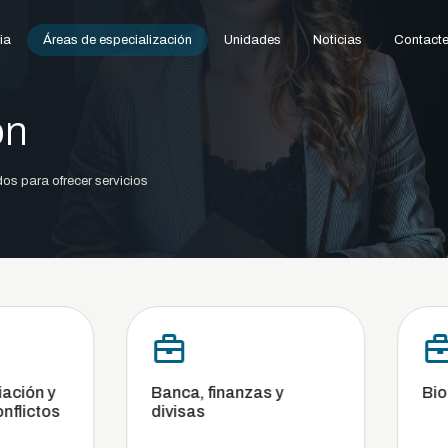
ia
Áreas de especialización
Unidades
Noticias
Contacte
ón
os para ofrecer servicios
ca, finanzas y
Bioética y bioderecho
isas