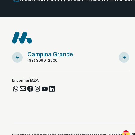
Campina Grande
Sousa
(83) 3099-2900
(83) 981
Encontrar MZA
Es
Elija otro país o región para ver contenidos específicos de su ubicación