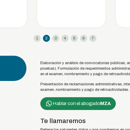
1
2
3
4
5
6
7
Elaboración y análisis de convocatorias públicas, a
pruebas). Formulación de requerimientos administrat
en el examen, nombramiento y pago de retroactivid
Presentación de reclamaciones administrativas, inte
examen, nombramiento y pago de retroactividades.
Hablar con el abogado
MZA
Te llamaremos
Rellene los siguientes datos y nos pondremos en co