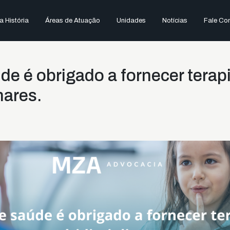
 História
Áreas de Atuação
Unidades
Notícias
Fale Co
de é obrigado a fornecer terap
nares.