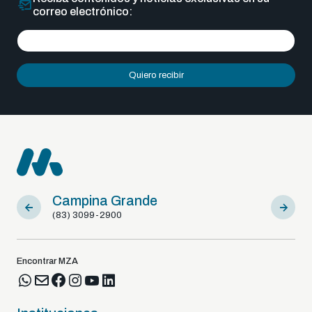
correo electrónico:
Quiero recibir
Campina Grande
Sousa
(83) 3099-2900
(83) 9812
Encontrar MZA