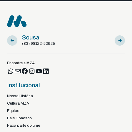
Sousa
Braga -
(83) 98122-92925
+351
Encontre a MZA
Institucional
Nossa História
Cultura MZA
Equipe
Fale Conosco
Faça parte do time