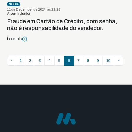
Notícia
11 de December de 2024, às 22:26
Alcemir Junior
Fraude em Cartão de Crédito, com senha,
não é responsabilidade do vendedor.
Ler mais
‹
1
2
3
4
5
6
7
8
9
10
›