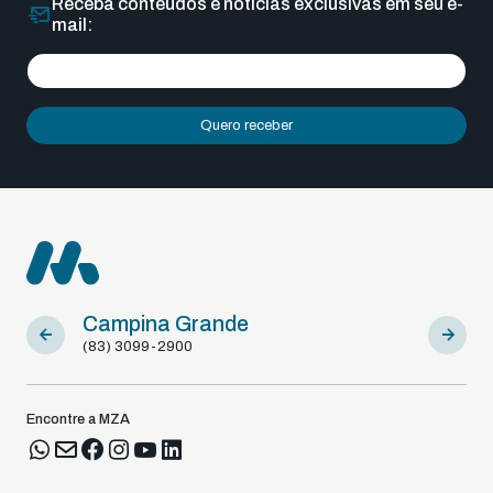
Receba conteúdos e notícias exclusivas em seu e-
mail:
Quero receber
Campina Grande
Sousa
(83) 3099-2900
(83) 9812
Encontre a MZA