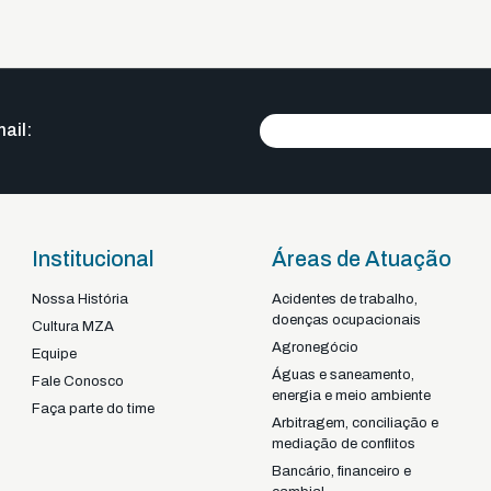
ail:
Institucional
Áreas de Atuação
Nossa História
Acidentes de trabalho,
doenças ocupacionais
Braga - Portugal
Cultura MZA
Agronegócio
22-92925
+351
Equipe
Águas e saneamento,
Fale Conosco
energia e meio ambiente
Faça parte do time
Arbitragem, conciliação e
mediação de conflitos
Bancário, financeiro e