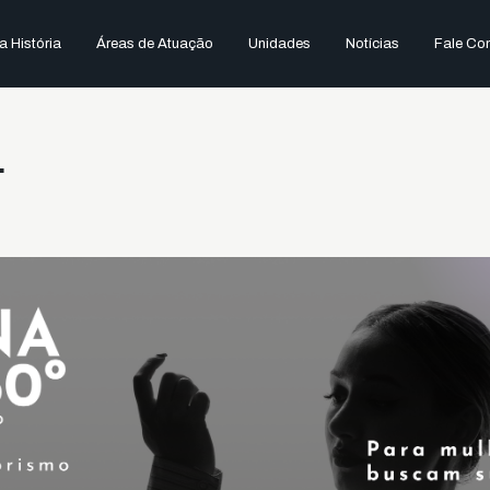
 História
Áreas de Atuação
Unidades
Notícias
Fale Co
.