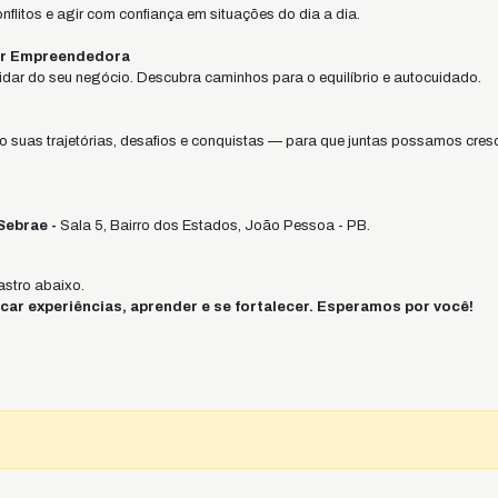
nflitos e agir com confiança em situações do dia a dia.
er Empreendedora
uidar do seu negócio. Descubra caminhos para o equilíbrio e autocuidado.
suas trajetórias, desafios e conquistas — para que juntas possamos cresc
Sebrae -
Sala 5, Bairro dos Estados, João Pessoa - PB.
stro abaixo.
ar experiências, aprender e se fortalecer. Esperamos por você!