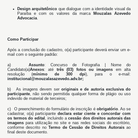
Design arquitetônico
que dialogue com a identidade visual da
Paraíba e com os valores da marca
Mouzalas Azevedo
Advocacia
.
Como Participar
Após a conclusão do cadastro, o(a) participante deverá enviar um e-
mail com o seguinte padrão:
a)
Assunto
: Concurso de Fotografia | Nome do
Candidato(a)
Anexos
: até
três (03) fotos ou imagens
em alta
resolução (
mínimo de 300 dpi
), para o e-mail:
institucional@mouzalasazevedo.adv.br
;
b)
As imagens devem ser
originais e de autoria exclusiva do
participante
, não sendo permitida qualquer forma de plágio ou uso
indevido de material de terceiros;
c)
O preenchimento do formulário de inscrição é
obrigatório
. Ao se
cadastrar, o(a) participante
declara estar ciente e concordar com
os termos do edital
, incluindo a
cessão dos direitos autorais das
imagens
para utilização no site e nas redes sociais do escritório,
conforme descrito no
Termo de Cessão de Direitos Autorais
ao
final deste documento.