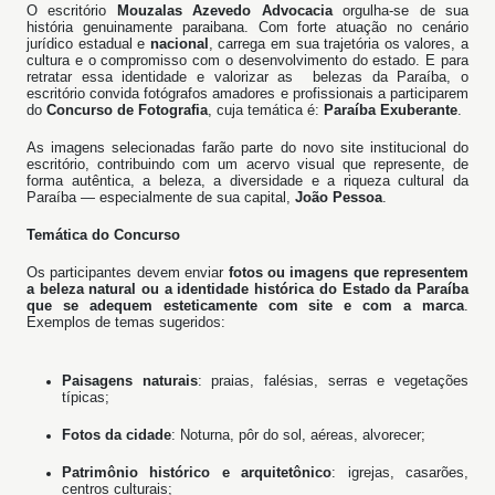
O escritório
Mouzalas Azevedo Advocacia
orgulha-se de sua
história genuinamente paraibana. Com forte atuação no cenário
jurídico estadual e
nacional
, carrega em sua trajetória os valores, a
cultura e o compromisso com o desenvolvimento do estado. E para
retratar essa identidade e valorizar as belezas da Paraíba, o
escritório convida fotógrafos amadores e profissionais a participarem
do
Concurso de Fotografia
, cuja temática é:
Paraíba Exuberante
.
As imagens selecionadas farão parte do novo site institucional do
escritório, contribuindo com um acervo visual que represente, de
forma autêntica, a beleza, a diversidade e a riqueza cultural da
Paraíba — especialmente de sua capital,
João Pessoa
.
Temática do Concurso
Os participantes devem enviar
fotos ou imagens que representem
a beleza natural ou a identidade histórica do Estado da Paraíba
que se adequem esteticamente com site e com a marca
.
Exemplos de temas sugeridos:
Paisagens naturais
: praias, falésias, serras e vegetações
típicas;
Fotos da cidade
: Noturna, pôr do sol, aéreas, alvorecer;
Patrimônio histórico e arquitetônico
: igrejas, casarões,
centros culturais;