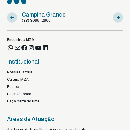
Sousa
Braga 
(83) 98122-92925
+351
Encontre a MZA
Institucional
Nossa História
Cultura MZA
Equipe
Fale Conosco
Faça parte do time
Áreas de Atuação
Acidentes de trabalho, doenças ocupacionais