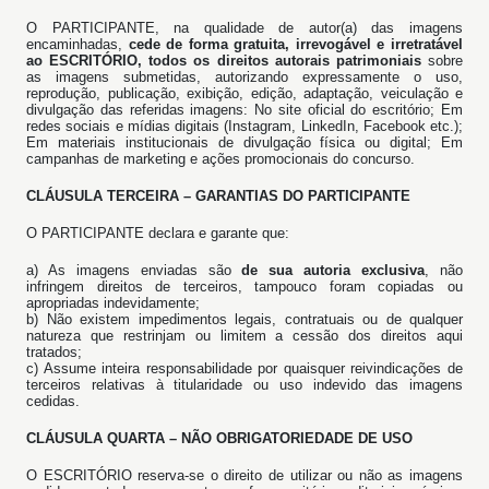
O PARTICIPANTE, na qualidade de autor(a) das imagens
encaminhadas,
cede de forma gratuita, irrevogável e irretratável
ao ESCRITÓRIO, todos os direitos autorais patrimoniais
sobre
as imagens submetidas, autorizando expressamente o uso,
reprodução, publicação, exibição, edição, adaptação, veiculação e
divulgação das referidas imagens: No site oficial do escritório; Em
redes sociais e mídias digitais (Instagram, LinkedIn, Facebook etc.);
Em materiais institucionais de divulgação física ou digital; Em
campanhas de marketing e ações promocionais do concurso.
CLÁUSULA TERCEIRA – GARANTIAS DO PARTICIPANTE
O PARTICIPANTE declara e garante que:
a) As imagens enviadas são
de sua autoria exclusiva
, não
infringem direitos de terceiros, tampouco foram copiadas ou
apropriadas indevidamente;
b) Não existem impedimentos legais, contratuais ou de qualquer
natureza que restrinjam ou limitem a cessão dos direitos aqui
tratados;
c) Assume inteira responsabilidade por quaisquer reivindicações de
terceiros relativas à titularidade ou uso indevido das imagens
cedidas.
CLÁUSULA QUARTA – NÃO OBRIGATORIEDADE DE USO
O ESCRITÓRIO reserva-se o direito de utilizar ou não as imagens