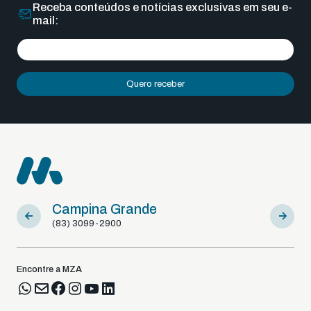
Receba conteúdos e notícias exclusivas em seu e-
mail:
Quero receber
Campina Grande
Sousa
(83) 3099-2900
(83) 9812
Encontre a MZA