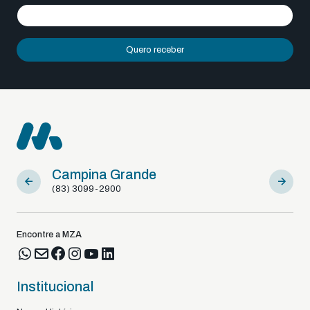
Quero receber
Campina Grande
Sousa
(83) 3099-2900
(83) 9812
Encontre a MZA
Institucional