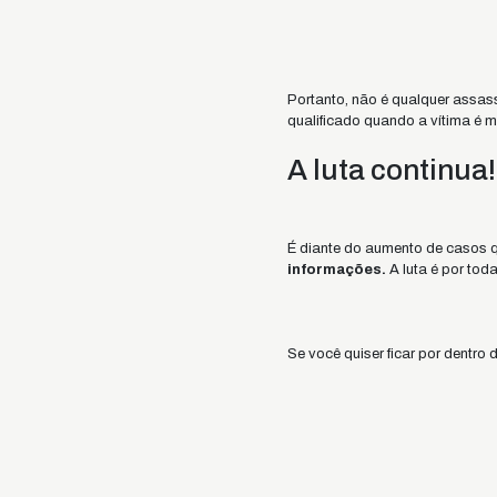
Portanto, não é qualquer assas
qualificado quando a vítima é 
A luta continua!
É diante do aumento de casos q
informações.
A luta é por tod
Se você quiser ficar por dent