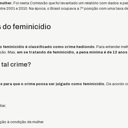
mulher.
Foi nesta Comissão que foi levantado um relatório com dados e pes
ntre 2001 e 2010. Na época, o Brasil ocupava a 7ª posição com uma taxa de
 do feminicídio
o feminicídio é classificado como crime hediondo
. Para entender mel
usão. Mas,
em se tratando de feminicídio, a pena mínima é de 12 anos
 tal crime?
es para que o crime possa ser julgado como feminicídio.
De acordo co
iar;
ção à condição de mulher.