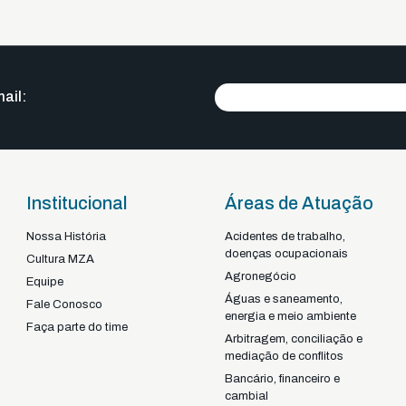
ail:
Institucional
Áreas de Atuação
Nossa História
Acidentes de trabalho,
doenças ocupacionais
Braga - Portugal
Cultura MZA
Agronegócio
22-92925
+351
Equipe
Águas e saneamento,
Fale Conosco
energia e meio ambiente
Faça parte do time
Arbitragem, conciliação e
mediação de conflitos
Bancário, financeiro e
cambial