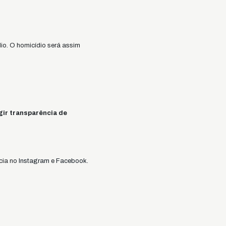
io. O homicídio será assim
gir transparência de
cia no
Instagram
e
Facebook
.