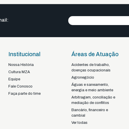
ail:
Institucional
Áreas de Atuação
Nossa História
Acidentes de trabalho,
doenças ocupacionais
Braga - Portugal
Cultura MZA
Agronegócio
22-92925
+351
Equipe
Águas e saneamento,
Fale Conosco
energia e meio ambiente
Faça parte do time
Arbitragem, conciliação e
mediação de conflitos
Bancário, financeiro e
cambial
Ver todas