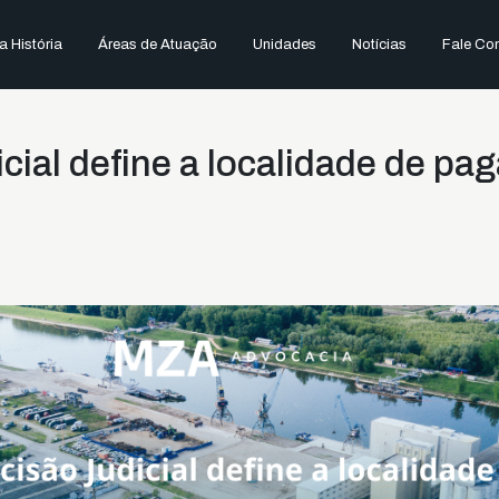
 História
Áreas de Atuação
Unidades
Notícias
Fale Co
cial define a localidade de p