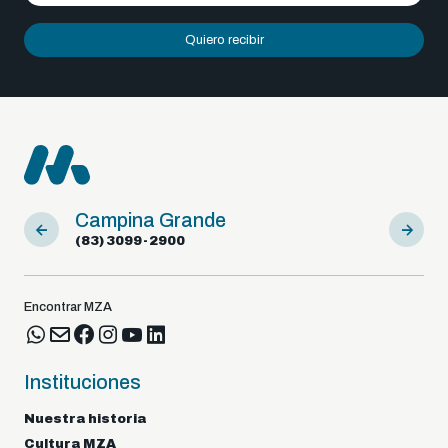
Quiero recibir
Campina Grande
Sousa
(83) 3099-2900
(83) 981
Encontrar MZA
Instituciones
Nuestra historia
Cultura MZA