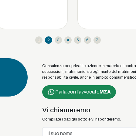
1
2
3
4
5
6
7
Consulenza per privati e aziende in materia di contratti
successioni, matrimonio, scioglimento del matrimonio, u
responsabilità civile, anche in ambito consumeristico, di
Parla con l'avvocato
MZA
Vi chiameremo
Compilate i dati qui sotto e vi risponderemo.