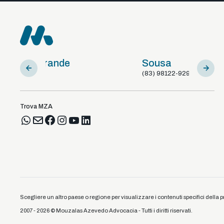
Sousa
Braga 
(83) 98122-92925
+351
Trova MZA
Scegliere un altro paese o regione per visualizzare i contenuti specifici della p
2007 - 2026 © Mouzalas Azevedo Advocacia - Tutti i diritti riservati.