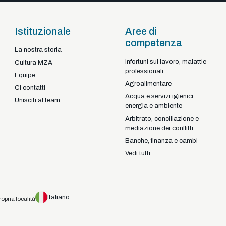
Istituzionale
Aree di
competenza
La nostra storia
Infortuni sul lavoro, malattie
- Portugal
Cultura MZA
professionali
Equipe
Agroalimentare
Ci contatti
Acqua e servizi igienici,
Unisciti al team
energia e ambiente
Arbitrato, conciliazione e
mediazione dei conflitti
Banche, finanza e cambi
Vedi tutti
Italiano
ropria località