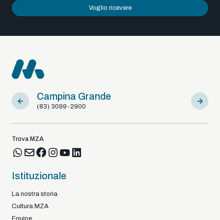
Voglio ricevere
Campina Grande
Sousa
(83) 3099-2900
(83) 9812
Trova MZA
Istituzionale
La nostra storia
Cultura MZA
Equipe