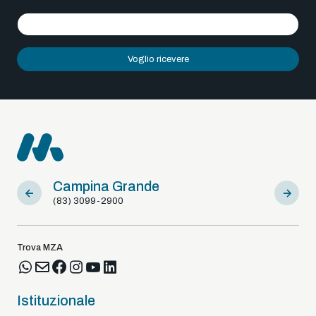
Voglio ricevere
Campina Grande
Sousa
(83) 3099-2900
(83) 9812
Trova MZA
Istituzionale