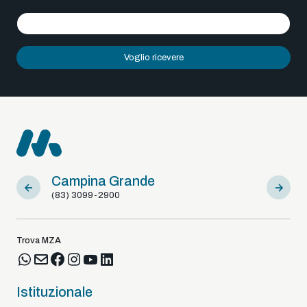
Voglio ricevere
Campina Grande
Sousa
(83) 3099-2900
(83) 9812
Trova MZA
Istituzionale