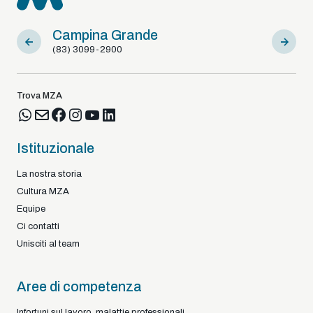
Campina Grande
Sousa
(83) 3099-2900
(83) 9812
Trova MZA
Istituzionale
La nostra storia
Cultura MZA
Equipe
Ci contatti
Unisciti al team
Aree di competenza
Infortuni sul lavoro, malattie professionali