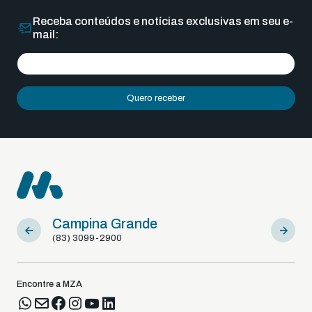
Receba conteúdos e notícias exclusivas em seu e-
mail:
Quero receber
Campina Grande
Sousa
(83) 3099-2900
(83) 9812
Encontre a MZA