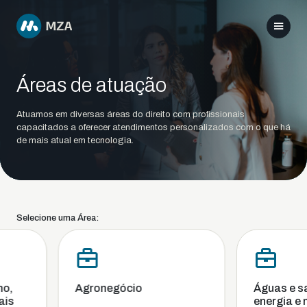
Áreas de atuação
Atuamos em diversas áreas do direito com profissionais
capacitados a oferecer atendimentos personalizados com o que há
de mais atual em tecnologia.
Selecione uma Área:
,
Agronegócio
Águas e san
s
energia e m